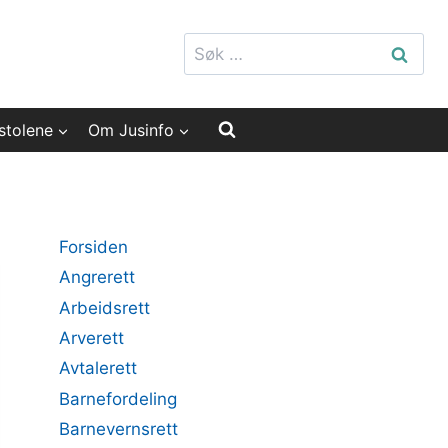
Søk
etter:
stolene
Om Jusinfo
Forsiden
Angrerett
Arbeidsrett
Arverett
Avtalerett
Barnefordeling
Barnevernsrett