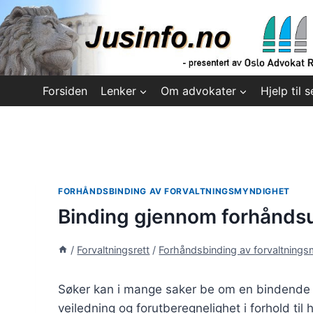
Skip
to
content
Forsiden
Lenker
Om advokater
Hjelp til s
FORHÅNDSBINDING AV FORVALTNINGSMYNDIGHET
Binding gjennom forhåndsu
/
Forvaltningsrett
/
Forhåndsbinding av forvaltning
Søker kan i mange saker be om en bindende f
veiledning og forutberegnelighet i forhold til