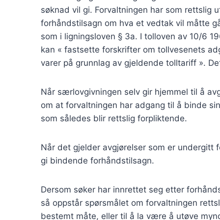
søknad vil gi. Forvaltningen har som rettslig
forhåndstilsagn om hva et vedtak vil måtte g
som i ligningsloven § 3a. I tolloven av 10/6
kan « fastsette forskrifter om tollvesenets ad
varer på grunnlag av gjeldende tolltariff ». De
Når særlovgivningen selv gir hjemmel til å avg
om at forvaltningen har adgang til å binde s
som således blir rettslig forpliktende.
Når det gjelder avgjørelser som er undergitt f
gi bindende forhåndstilsagn.
Dersom søker har innrettet seg etter forhåndsu
så oppstår spørsmålet om forvaltningen rettsli
bestemt måte, eller til å la være å utøve mynd