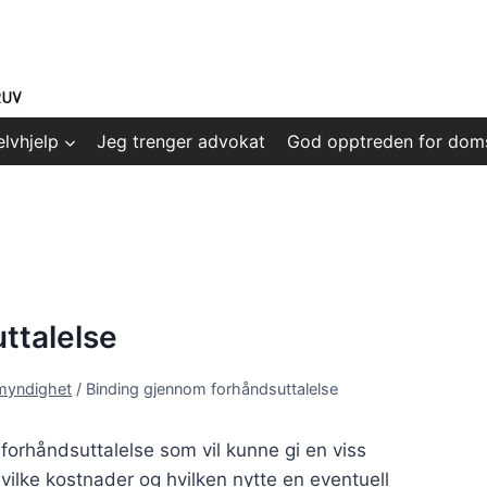
elvhjelp
Jeg trenger advokat
God opptreden for dom
ttalelse
smyndighet
/
Binding gjennom forhåndsuttalelse
orhåndsuttalelse som vil kunne gi en viss
 hvilke kostnader og hvilken nytte en eventuell