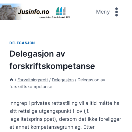
Skip
to
Meny
content
DELEGASJON
Delegasjon av
forskriftskompetanse
/
Forvaltningsrett
/
Delegasjon
/
Delegasjon av
forskriftskompetanse
Inngrep i privates rettsstilling vil alltid måtte ha
sitt rettslige utgangspunkt i lov (jf.
legalitetsprinsippet), dersom det ikke foreligger
et annet kompetansegrunnlag. Etter