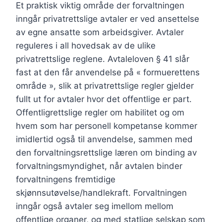
Et praktisk viktig område der forvaltningen
inngår privatrettslige avtaler er ved ansettelse
av egne ansatte som arbeidsgiver. Avtaler
reguleres i all hovedsak av de ulike
privatrettslige reglene. Avtaleloven § 41 slår
fast at den får anvendelse på « formuerettens
område », slik at privatrettslige regler gjelder
fullt ut for avtaler hvor det offentlige er part.
Offentligrettslige regler om habilitet og om
hvem som har personell kompetanse kommer
imidlertid også til anvendelse, sammen med
den forvaltningsrettslige læren om binding av
forvaltningsmyndighet, når avtalen binder
forvaltningens fremtidige
skjønnsutøvelse/handlekraft. Forvaltningen
inngår også avtaler seg imellom mellom
offentlige organer, og med statlige selskap som