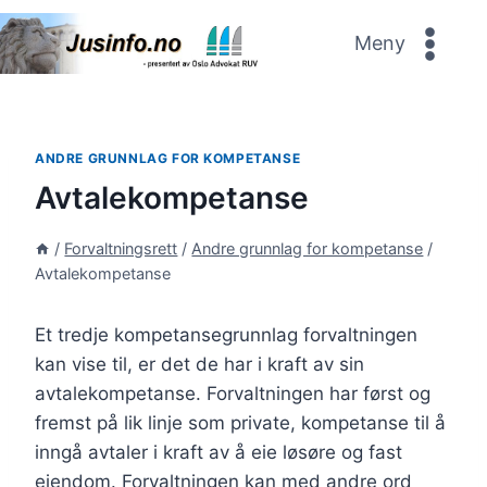
Skip
to
Meny
content
ANDRE GRUNNLAG FOR KOMPETANSE
Avtalekompetanse
/
Forvaltningsrett
/
Andre grunnlag for kompetanse
/
Avtalekompetanse
Et tredje kompetansegrunnlag forvaltningen
kan vise til, er det de har i kraft av sin
avtalekompetanse. Forvaltningen har først og
fremst på lik linje som private, kompetanse til å
inngå avtaler i kraft av å eie løsøre og fast
eiendom. Forvaltningen kan med andre ord