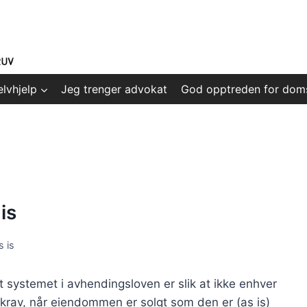
elvhjelp
Jeg trenger advokat
God opptreden for dom
is
 is
t systemet i avhendingsloven er slik at ikke enhver
rav, når eiendommen er solgt som den er (as is)