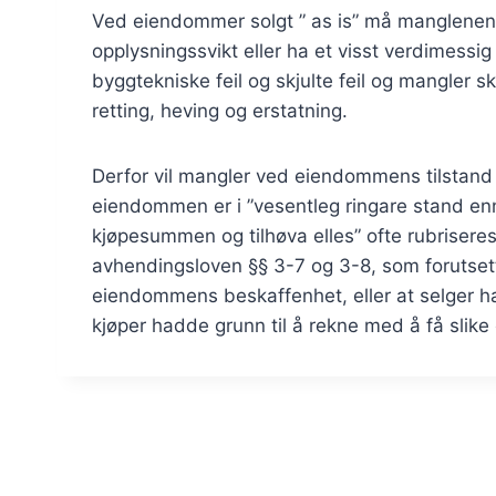
Ved eiendommer solgt ” as is” må manglenen
opplysningssvikt eller ha et visst verdimessig p
byggtekniske feil og skjulte feil og mangler sk
retting, heving og erstatning.
Derfor vil mangler ved eiendommens tilstand o
eiendommen er i ”vesentleg ringare stand enn
kjøpesummen og tilhøva elles” ofte rubrisere
avhendingsloven §§ 3-7 og 3-8, som forutsett
eiendommens beskaffenhet, eller at selger h
kjøper hadde grunn til å rekne med å få slike