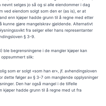
 nevnt selges jo så og si alle eiendommer i dag
m ved eiendom solgt som den er (as is), er at
and enn kjøper hadde grunn til å regne med etter
 å kunne gjøre mangelskrav gjeldende. Alternativt
sningssvikt fra selger eller hans representanter
endingsloven § 3-9.
) ble begrensningene i de mangler kjøper kan
 oppsummert slik:
bolig som er solgt «som han er», jf. avhendingsloven
r dette følger av § 3-7 om manglende opplysninger
ninger. Den har også mangel i de tilfelle
n kjøper hadde grunn til å regne med ut fra