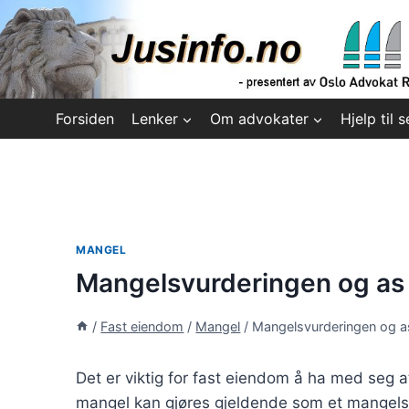
Skip
to
content
Forsiden
Lenker
Om advokater
Hjelp til s
MANGEL
Mangelsvurderingen og as 
/
Fast eiendom
/
Mangel
/
Mangelsvurderingen og as
Det er viktig for fast eiendom å ha med seg a
mangel kan gjøres gjeldende som et mangelsk