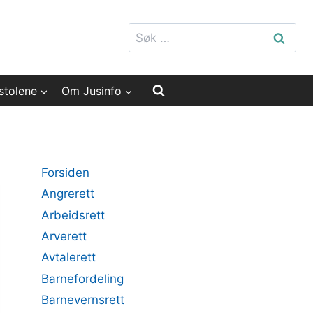
Søk
etter:
stolene
Om Jusinfo
Forsiden
Angrerett
Arbeidsrett
Arverett
Avtalerett
Barnefordeling
Barnevernsrett