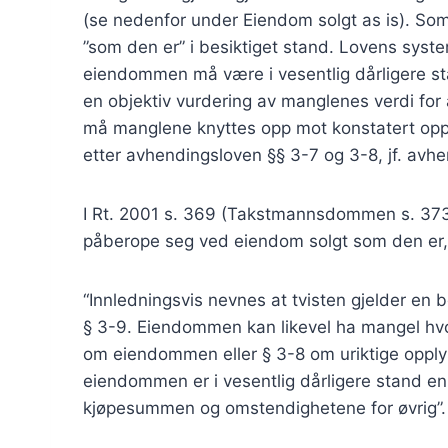
(se nedenfor under Eiendom solgt as is). Som
”som den er” i besiktiget stand. Lovens syste
eiendommen må være i vesentlig dårligere st
en objektiv vurdering av manglenes verdi for
må manglene knyttes opp mot konstatert opply
etter avhendingsloven §§ 3-7 og 3-8, jf. avh
I Rt. 2001 s. 369 (Takstmannsdommen s. 373
påberope seg ved eiendom solgt som den er,
“Innledningsvis nevnes at tvisten gjelder en 
§ 3-9. Eiendommen kan likevel ha mangel hvo
om eiendommen eller § 3-8 om uriktige opplys
eiendommen er i vesentlig dårligere stand en
kjøpesummen og omstendighetene for øvrig”.