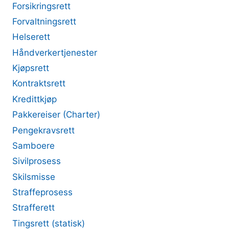
Forsikringsrett
Forvaltningsrett
Helserett
Håndverkertjenester
Kjøpsrett
Kontraktsrett
Kredittkjøp
Pakkereiser (Charter)
Pengekravsrett
Samboere
Sivilprosess
Skilsmisse
Straffeprosess
Strafferett
Tingsrett (statisk)