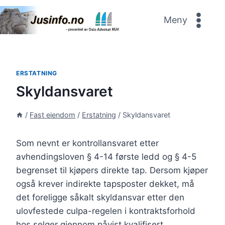
Skip
to
Meny
content
ERSTATNING
Skyldansvaret
/
Fast eiendom
/
Erstatning
/
Skyldansvaret
Som nevnt er kontrollansvaret etter
avhendingsloven § 4-14 første ledd og § 4-5
begrenset til kjøpers direkte tap. Dersom kjøper
også krever indirekte tapsposter dekket, må
det foreligge såkalt skyldansvar etter den
ulovfestede culpa-regelen i kontraktsforhold
hos selger gjennom påvist kvalifisert