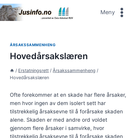
Skip
to
Meny
content
ÅRSAKSSAMMENHENG
Hovedårsakslæren
/
Erstatningsrett
/
Årsakssammenheng
/
Hovedårsakslæren
Ofte forekommer at en skade har flere årsaker,
men hvor ingen av dem isolert sett har
tilstrekkelig årsaksevne til å forårsake skaden
alene. Skaden er med andre ord voldet
gjennom flere årsaker i samvirke, hvor
tilstrekkelig årsaksevne til å forårsake skaden