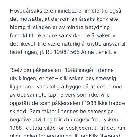
Hovedårsakslæren innebærer imidlertid også
det motsatte, at dersom en årsaks konkrete
bidrag til skaden er av mindre betydning i
forhold til de andre samvirkende årsaker, vil
det likevel ikke være naturlig å knytte ansvar til
handlingen, jf. Rt. 1998.1565 Anne Lene Lie
“Selv om påkjørselen i 1988 inngår i denne
utviklingen, er det – slik saken bevismessig
ligger an – vanskelig å bygge på at det er noe
av det samlete tap i erverv som ikke ville
oppstått dersom påkjørselen i 1988 ikke hadde
skjedd. Som faktor i hennes helsemessige
negative utvikling blir «bidraget» fra ulykken i
1988 i et totalbilde for beskjedent til at det kan
gi grunnlag for erstatning, jf her Nils Nygaard,