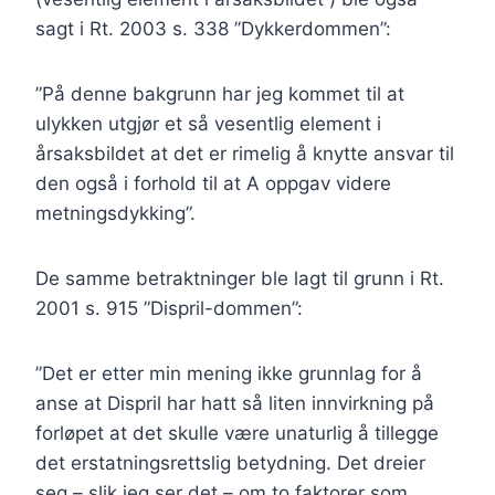
sagt i Rt. 2003 s. 338 ”Dykkerdommen”:
”På denne bakgrunn har jeg kommet til at
ulykken utgjør et så vesentlig element i
årsaksbildet at det er rimelig å knytte ansvar til
den også i forhold til at A oppgav videre
metningsdykking”.
De samme betraktninger ble lagt til grunn i Rt.
2001 s. 915 ”Dispril-dommen”:
”Det er etter min mening ikke grunnlag for å
anse at Dispril har hatt så liten innvirkning på
forløpet at det skulle være unaturlig å tillegge
det erstatningsrettslig betydning. Det dreier
seg – slik jeg ser det – om to faktorer som