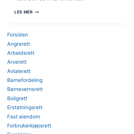
ETTER
LES MER
MORTIFIKASJONSDOM
Forsiden
Angrerett
Arbeidsrett
Arverett
Avtalerett
Barnefordeling
Barnevernsrett
Boligrett
Erstatningsrett
Fast eiendom
Forbrukerkjøpsrett