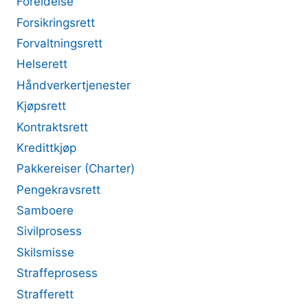
Foreldelse
Forsikringsrett
Forvaltningsrett
Helserett
Håndverkertjenester
Kjøpsrett
Kontraktsrett
Kredittkjøp
Pakkereiser (Charter)
Pengekravsrett
Samboere
Sivilprosess
Skilsmisse
Straffeprosess
Strafferett