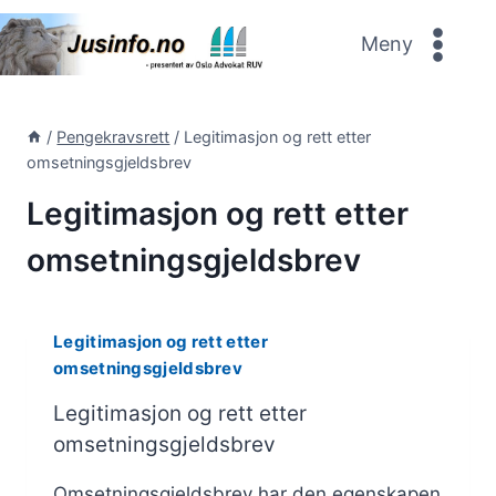
Skip
to
Meny
content
/
Pengekravsrett
/
Legitimasjon og rett etter
omsetningsgjeldsbrev
Legitimasjon og rett etter
omsetningsgjeldsbrev
Legitimasjon og rett etter
omsetningsgjeldsbrev
Legitimasjon og rett etter
omsetningsgjeldsbrev
Omsetningsgjeldsbrev har den egenskapen