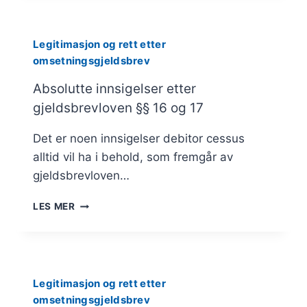
§
15
Legitimasjon og rett etter
omsetningsgjeldsbrev
Absolutte innsigelser etter
gjeldsbrevloven §§ 16 og 17
Det er noen innsigelser debitor cessus
alltid vil ha i behold, som fremgår av
gjeldsbrevloven…
ABSOLUTTE
LES MER
INNSIGELSER
ETTER
GJELDSBREVLOVEN
§§
16
Legitimasjon og rett etter
OG
omsetningsgjeldsbrev
17