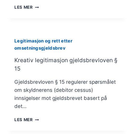
OVERFØRINGSLEGITIMASJON
LES MER
§
14
Legitimasjon og rett etter
omsetningsgjeldsbrev
Kreativ legitimasjon gjeldsbrevloven §
15
Gjeldsbrevloven § 15 regulerer spørsmålet
om skyldnerens (debitor cessus)
innsigelser mot gjeldsbrevet basert på
det…
KREATIV
LES MER
LEGITIMASJON
GJELDSBREVLOVEN