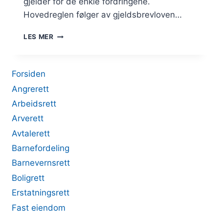
gjelder for de enkle fordringene.
Hovedreglen følger av gjeldsbrevloven…
LEGITIMASJON
LES MER
VED
ENKLE
FORDRINGER
Forsiden
Angrerett
Arbeidsrett
Arverett
Avtalerett
Barnefordeling
Barnevernsrett
Boligrett
Erstatningsrett
Fast eiendom