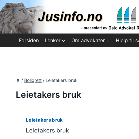
Skip
to
content
Forsiden
Lenker
Om advokater
Hjelp til s
/
Boligrett
/
Leietakers bruk
Leietakers bruk
Leietakers bruk
Leietakers bruk