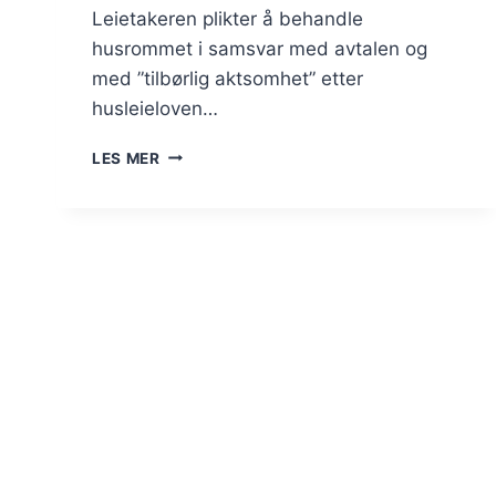
Leietakeren plikter å behandle
husrommet i samsvar med avtalen og
med ”tilbørlig aktsomhet” etter
husleieloven…
LEIETAKERS
LES MER
BRUK