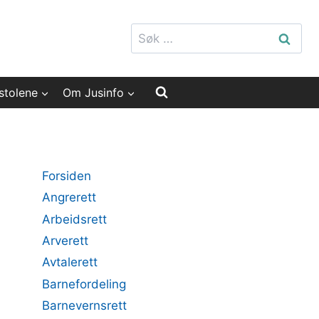
Søk
etter:
stolene
Om Jusinfo
Forsiden
Angrerett
Arbeidsrett
Arverett
Avtalerett
Barnefordeling
Barnevernsrett