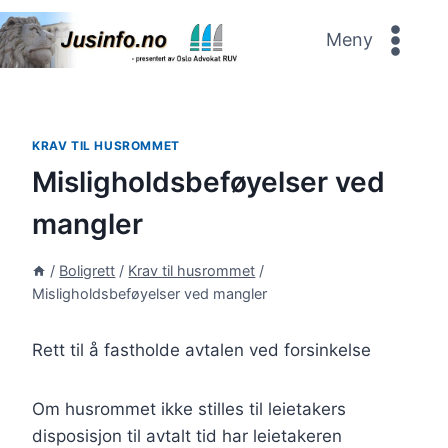
Skip
to
Meny
content
KRAV TIL HUSROMMET
Misligholdsbeføyelser ved
mangler
/
Boligrett
/
Krav til husrommet
/
Misligholdsbeføyelser ved mangler
Rett til å fastholde avtalen ved forsinkelse
Om husrommet ikke stilles til leietakers
disposisjon til avtalt tid har leietakeren