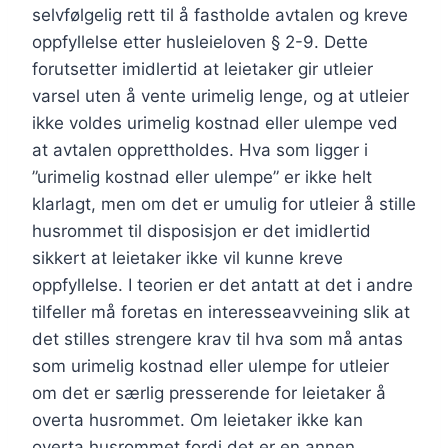
selvfølgelig rett til å fastholde avtalen og kreve
oppfyllelse etter husleieloven § 2-9. Dette
forutsetter imidlertid at leietaker gir utleier
varsel uten å vente urimelig lenge, og at utleier
ikke voldes urimelig kostnad eller ulempe ved
at avtalen opprettholdes. Hva som ligger i
”urimelig kostnad eller ulempe” er ikke helt
klarlagt, men om det er umulig for utleier å stille
husrommet til disposisjon er det imidlertid
sikkert at leietaker ikke vil kunne kreve
oppfyllelse. I teorien er det antatt at det i andre
tilfeller må foretas en interesseavveining slik at
det stilles strengere krav til hva som må antas
som urimelig kostnad eller ulempe for utleier
om det er særlig presserende for leietaker å
overta husrommet. Om leietaker ikke kan
overta husrommet fordi det er en annen