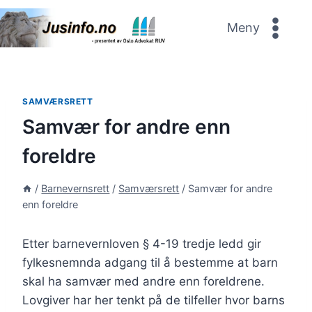
Skip
to
Meny
content
SAMVÆRSRETT
Samvær for andre enn
foreldre
/
Barnevernsrett
/
Samværsrett
/
Samvær for andre
enn foreldre
Etter barnevernloven § 4-19 tredje ledd gir
fylkesnemnda adgang til å bestemme at barn
skal ha samvær med andre enn foreldrene.
Lovgiver har her tenkt på de tilfeller hvor barns