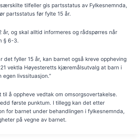
særskilte tilfeller gis partsstatus av Fylkesnemnda,
r partsstatus før fylte 15 år.
12 år, og skal alltid informeres og rådspørres når
en § 6-3.
år det fyller 15 år, kan barnet også kreve oppheving
321 vektla Høyesteretts kjæremålsutvalg at barn i
 egen livssituasjon.”
 til å oppheve vedtak om omsorgsovertakelse.
edd første punktum. I tillegg kan det etter
on for barnet under behandlingen i fylkesnemnda,
heter på vegne av barnet.