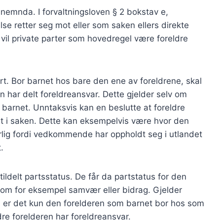
esnemnda. I forvaltningsloven § 2 bokstav e,
se retter seg mot eller som saken ellers direkte
vil private parter som hovedregel være foreldre
art. Bor barnet hos bare den ene av foreldrene, skal
 har delt foreldreansvar. Dette gjelder selv om
barnet. Unntaksvis kan en beslutte at foreldre
et i saken. Dette kan eksempelvis være hvor den
dårlig fordi vedkommende har oppholdt seg i utlandet
.
tildelt partsstatus. De får da partstatus for den
som for eksempel samvær eller bidrag. Gjelder
4, er det kun den forelderen som barnet bor hos som
dre forelderen har foreldreansvar.