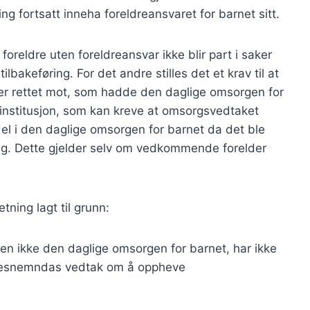
 fortsatt inneha foreldreansvaret for barnet sitt.
foreldre uten foreldreansvar ikke blir part i saker
bakeføring. For det andre stilles det et krav til at
er rettet mot, som hadde den daglige omsorgen for
 i institusjon, som kan kreve at omsorgsvedtaket
 del i den daglige omsorgen for barnet da det ble
ing. Dette gjelder selv om vedkommende forelder
tning lagt til grunn:
men ikke den daglige omsorgen for barnet, har ikke
fylkesnemndas vedtak om å oppheve