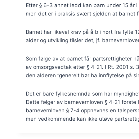
Etter § 6-3 annet ledd kan barn under 15 år i 
men det er i praksis svært sjelden at barnet fø
Barnet har likevel krav på å bli hørt fra fylte 
alder og utvikling tilsier det, jf. barnevernlov
Som følge av at barnet får partsrettigheter n
av omsorgsvedtak etter § 4-21. I Rt. 2001 s. 
den alderen ”generelt bør ha innflytelse på sin
Det er bare fylkesnemnda som har myndighet
Dette følger av barnevernloven § 4-21 første l
barnevernloven § 7-4 oppnevnes en talspers
men vedkommende kan ikke utøve partsrettig