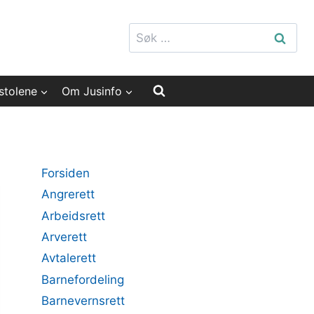
Søk
etter:
stolene
Om Jusinfo
Forsiden
Angrerett
Arbeidsrett
Arverett
Avtalerett
Barnefordeling
Barnevernsrett