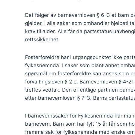
Det følger av barnevernloven § 6-3 at barn ov
gjelder. I alle saker som omhandler hjelpetilt
krav til alder. Alle får da partsstatus uavhen
rettssikkerhet.
Fosterforeldre har i utgangspunktet ikke parts
fylkesnemnda. I saker som blant annet omhan
spørsmål om fosterforeldre kan anses som pe
forvaltingsloven § 2 e. Barnevernloven § 4-21 g
treffes vedtak. Den offentlige part i en barn
etter barnevernloven § 7-3. Barns partsstatu
I barnevernssaker for Fylkesnemnda har man 
barnevern. Barn som har fylt 15 år får som ho
fremme sak for fylkesnemnda med ønske om 