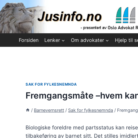
Skip
to
content
Forsiden
Lenker
Om advokater
Hjelp til s
SAK FOR FYLKESNEMNDA
Fremgangsmåte –hvem kan 
/
Barnevernsrett
/
Sak for fylkesnemnda
/
Fremgang
Biologiske foreldre med partsstatus kan rei
tilbakeføring av barnet sitt. Det stilles imidle