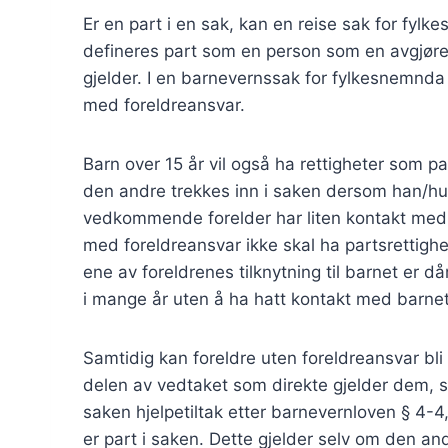
Er en part i en sak, kan en reise sak for fylk
defineres part som en person som en avgjørel
gjelder. I en barnevernssak for fylkesnemnda 
med foreldreansvar.
Barn over 15 år vil også ha rettigheter som p
den andre trekkes inn i saken dersom han/hun
vedkommende forelder har liten kontakt med 
med foreldreansvar ikke skal ha partsrettigh
ene av foreldrenes tilknytning til barnet er 
i mange år uten å ha hatt kontakt med barnet
Samtidig kan foreldre uten foreldreansvar bli 
delen av vedtaket som direkte gjelder dem, 
saken hjelpetiltak etter barnevernloven § 4-
er part i saken. Dette gjelder selv om den an