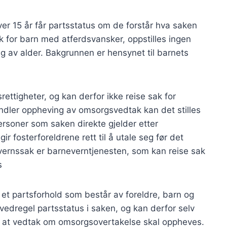
er 15 år får partsstatus om de forstår hva saken
ak for barn med atferdsvansker, oppstilles ingen
gig av alder. Bakgrunnen er hensynet til barnets
rettigheter, og kan derfor ikke reise sak for
dler oppheving av omsorgsvedtak kan det stilles
rsoner som saken direkte gjelder etter
ir fosterforeldrene rett til å utale seg før det
evernssak er barneverntjenesten, som kan reise sak
s
et partsforhold som består av foreldre, barn og
vedregel partsstatus i saken, og kan derfor selv
at vedtak om omsorgsovertakelse skal oppheves.