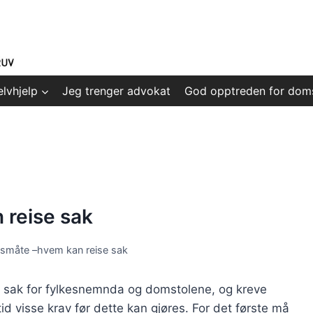
elvhjelp
Jeg trenger advokat
God opptreden for dom
reise sak
småte –hvem kan reise sak
se sak for fylkesnemnda og domstolene, og kreve
rtid visse krav før dette kan gjøres. For det første må