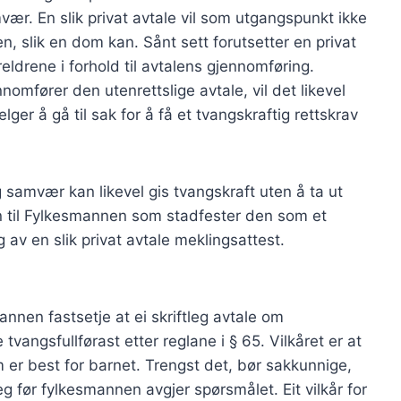
r. En slik privat avtale vil som utgangspunkt ikke
lik en dom kan. Sånt sett forutsetter en privat
ldrene i forhold til avtalens gjennomføring.
omfører den utenrettslige avtale, vil det likevel
r å gå til sak for å få et tvangskraftig rettskrav
 samvær kan likevel gis tvangskraft uten å ta ut
nn til Fylkesmannen som stadfester den som et
 av en slik privat avtale meklingsattest.
nnen fastsetje at ei skriftleg avtale om
angsfullførast etter reglane i § 65. Vilkåret er at
m er best for barnet. Trengst det, bør sakkunnige,
g før fylkesmannen avgjer spørsmålet. Eit vilkår for