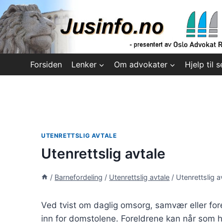
Skip
to
content
Forsiden
Lenker
Om advokater
Hjelp til s
UTENRETTSLIG AVTALE
Utenrettslig avtale
/
Barnefordeling
/
Utenrettslig avtale
/
Utenrettslig a
Ved tvist om daglig omsorg, samvær eller for
inn for domstolene. Foreldrene kan når som h