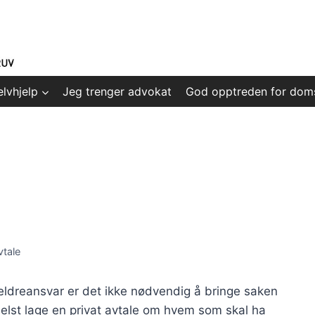
elvhjelp
Jeg trenger advokat
God opptreden for dom
vtale
eldreansvar er det ikke nødvendig å bringe saken
elst lage en privat avtale om hvem som skal ha