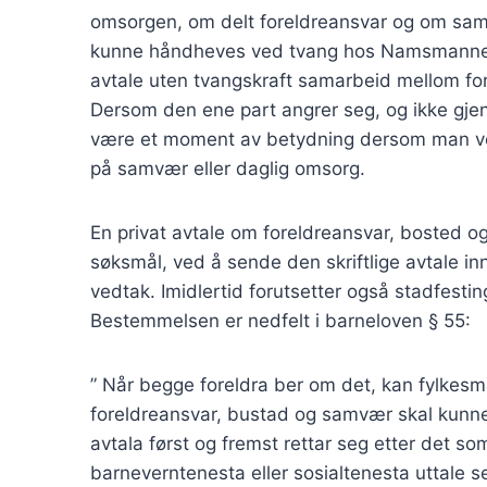
omsorgen, om delt foreldreansvar og om samvæ
kunne håndheves ved tvang hos Namsmannen, s
avtale uten tvangskraft samarbeid mellom fore
Dersom den ene part angrer seg, og ikke gjenn
være et moment av betydning dersom man velge
på samvær eller daglig omsorg.
En privat avtale om foreldreansvar, bosted og
søksmål, ved å sende den skriftlige avtale i
vedtak. Imidlertid forutsetter også stadfesting
Bestemmelsen er nedfelt i barneloven § 55:
” Når begge foreldra ber om det, kan fylkesma
foreldreansvar, bustad og samvær skal kunne tv
avtala først og fremst rettar seg etter det so
barneverntenesta eller sosialtenesta uttale se