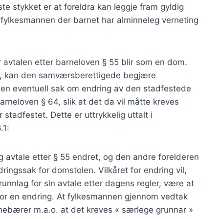
ste stykket er at foreldra kan leggje fram gyldig
 fylkesmannen der barnet har alminneleg verneting
r avtalen etter barneloven § 55 blir som en dom.
, kan den samværsberettigede begjære
l en eventuell sak om endring av den stadfestede
rneloven § 64, slik at det da vil måtte kreves
stadfestet. Dette er uttrykkelig uttalt i
.1:
g avtale etter § 55 endret, og den andre forelderen
ringssak for domstolen. Vilkåret for endring vil,
grunnlag for sin avtale etter dagens regler, være at
 for en endring. At fylkesmannen gjennom vedtak
innebærer m.a.o. at det kreves « særlege grunnar »