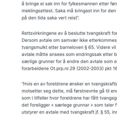
å bringe ei sak inn for fylkesmannen etter før
meklingsattest. Saka må bringast inn for den
på den tida saka vert reist”.
Rettsvirkningene av å beslutte tvangskraft fo
Dersom avtale om samvær ikke etterkommes
tvangsmulkt etter barneloven § 65. Videre vi
avtale måtte ansees som endringssak etter ba
særlige grunner for å endre den avtale som er 
forarbeidene Ot.prp.nr.29 (2002-2003) pkt 16
“Hvis en av foreldrene ønsker en tvangskrafti
motsetter seg dette, må førstnevnte gå til end
som i tilfeller hvor foreldrene har fått tvangs
det foreligger « særlege grunnar » som taler
utstyrer en avtale med tvangskraft jf. § 55, 