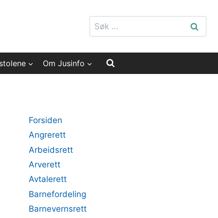
Søk
etter:
stolene
Om Jusinfo
Forsiden
Angrerett
Arbeidsrett
Arverett
Avtalerett
Barnefordeling
Barnevernsrett