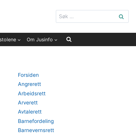
Søk
etter:
stolene
Om Jusinfo
Forsiden
Angrerett
Arbeidsrett
Arverett
Avtalerett
Barnefordeling
Barnevernsrett