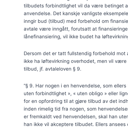
tilbudets forbindtlighet vil da være betinget
anvendelse. Det kanskje vanligste eksempelet
inngir bud (tilbud) med forbehold om finansi
avtale være inngått, forutsatt at finansieringen
lånefinansiering, vil ikke budet ha løftevirkni
Dersom det er tatt fullstendig forbehold mot a
ikke ha løftevirkning overhodet, men vil være
tilbud, jf. avtaleloven § 9.
”§ 9. Har nogen i en henvendelse, som ellers v
uten forbindtlighet », « uten obligo » eller l
for en opfordring til at gjøre tilbud av det i
inden rimelig tid fra nogen, som henvendelsen
er fremkaldt ved henvendelsen, skal han uten
han ikke vil akceptere tilbudet. Ellers ansees 