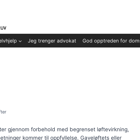
elvhjelp
Jeg trenger advokat
God opptreden for dom
fter
fter gjennom forbehold med begrenset løftevirkning,
tsetninger kommer til oppfyllelse. Gaveløftets eller