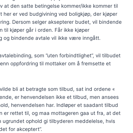
 av at den satte betingelse kommer/ikke kommer til
 her er ved budgivining ved boligkjøp, der kjøper
ering. Dersom selger aksepterer budet, vil bindende
 til kjøper går i orden. Får ikke kjøper
ng og bindende avtale vil ikke være inngått.
vtalebinding, som ”uten forbindtlighet”, vil tilbudet
 enn oppfordring til mottaker om å fremsette et
ilde bli at betragte som tilbud, sat ind ordene «
ignende, er henvendelsen ikke et tilbud, men ansees
ndhold, henvendelsen har. Indløper et saadant tilbud
 er rettet til, og maa mottageren gaa ut fra, at det
 ugrundet ophold gi tilbyderen meddelelse, hvis
det for akceptert”.