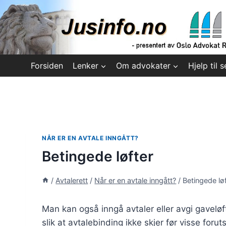
Skip
to
content
Forsiden
Lenker
Om advokater
Hjelp til s
NÅR ER EN AVTALE INNGÅTT?
Betingede løfter
/
Avtalerett
/
Når er en avtale inngått?
/
Betingede lø
Man kan også inngå avtaler eller avgi gavelø
slik at avtalebinding ikke skjer før visse foru