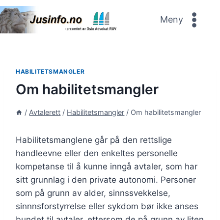
Skip
to
Meny
content
HABILITETSMANGLER
Om habilitetsmangler
/
Avtalerett
/
Habilitetsmangler
/
Om habilitetsmangler
Habilitetsmanglene går på den rettslige
handleevne eller den enkeltes personelle
kompetanse til å kunne inngå avtaler, som har
sitt grunnlag i den private autonomi. Personer
som på grunn av alder, sinnssvekkelse,
sinnnsforstyrrelse eller sykdom bør ikke anses
bundet til avtaler, ettersom de på grunn av liten