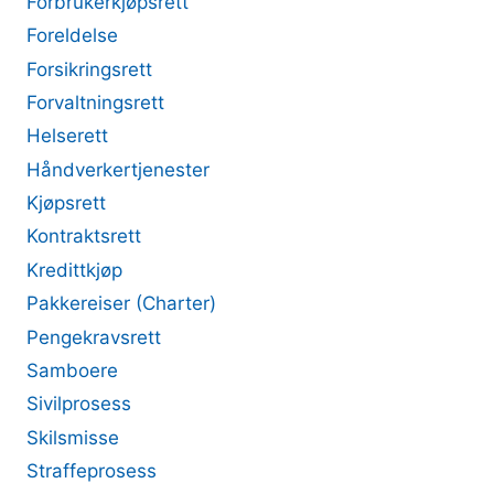
Forbrukerkjøpsrett
Foreldelse
Forsikringsrett
Forvaltningsrett
Helserett
Håndverkertjenester
Kjøpsrett
Kontraktsrett
Kredittkjøp
Pakkereiser (Charter)
Pengekravsrett
Samboere
Sivilprosess
Skilsmisse
Straffeprosess