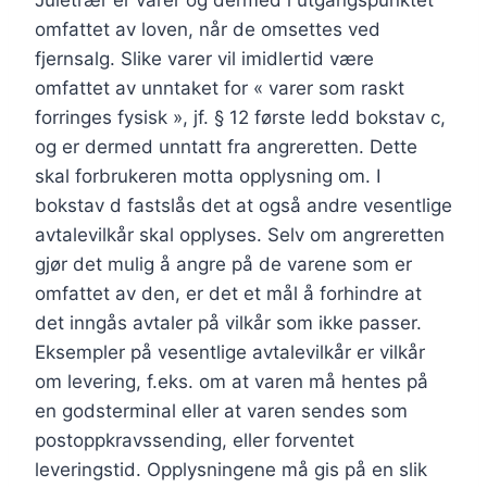
Juletrær er varer og dermed i utgangspunktet
omfattet av loven, når de omsettes ved
fjernsalg. Slike varer vil imidlertid være
omfattet av unntaket for « varer som raskt
forringes fysisk », jf. § 12 første ledd bokstav c,
og er dermed unntatt fra angreretten. Dette
skal forbrukeren motta opplysning om. I
bokstav d fastslås det at også andre vesentlige
avtalevilkår skal opplyses. Selv om angreretten
gjør det mulig å angre på de varene som er
omfattet av den, er det et mål å forhindre at
det inngås avtaler på vilkår som ikke passer.
Eksempler på vesentlige avtalevilkår er vilkår
om levering, f.eks. om at varen må hentes på
en godsterminal eller at varen sendes som
postoppkravssending, eller forventet
leveringstid. Opplysningene må gis på en slik