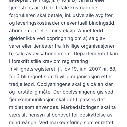
akseptert skriftlig, jf. § 10 a b) varens eller
tjenestens art d) de totale kostnadene
forbrukeren skal betale, inklusive alle avgifter
og leveringskostnader c) eventuell bindingstid,
abonnement eller minstekjøp. Annet ledd
gjelder ikke ved oppringning om a) salg av
varer eller tjenester fra frivillige organisasjoner
b) salg av avisabonnement. Departementet kan
i forskrift stille krav om registrering i
frivillighetsregisteret, jf. lov 19. juni 2007 nr. 88,
for å bli regnet som frivillig organisasjon etter
tredje ledd. Opplysningene skal gis på en klar
og forståelig måte. Der opplysningene gis ved
fjernkommunikasjon skal det tilpasses det
midlet som anvendes. Markedsføringen skal ta
særskilt hensyn til behovet for beskyttelse av
mindreårige. Ved markedsføring som er rettet