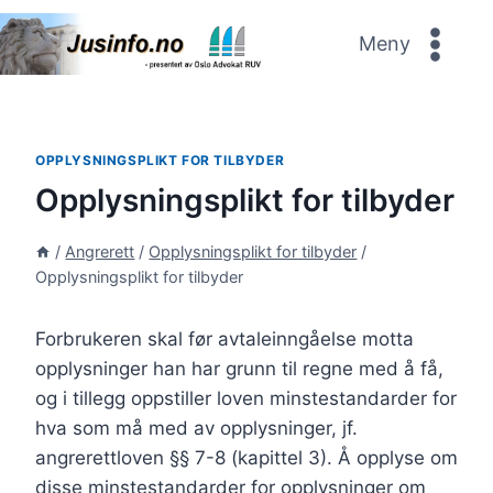
Skip
to
Meny
content
OPPLYSNINGSPLIKT FOR TILBYDER
Opplysningsplikt for tilbyder
/
Angrerett
/
Opplysningsplikt for tilbyder
/
Opplysningsplikt for tilbyder
Forbrukeren skal før avtaleinngåelse motta
opplysninger han har grunn til regne med å få,
og i tillegg oppstiller loven minstestandarder for
hva som må med av opplysninger, jf.
angrerettloven §§ 7-8 (kapittel 3). Å opplyse om
disse minstestandarder for opplysninger om