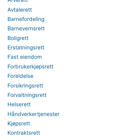
Arverett
Avtalerett
Barnefordeling
Barnevernsrett
Boligrett
Erstatningsrett
Fast eiendom
Forbrukerkjøpsrett
Foreldelse
Forsikringsrett
Forvaltningsrett
Helserett
Håndverkertjenester
Kjøpsrett
Kontraktsrett