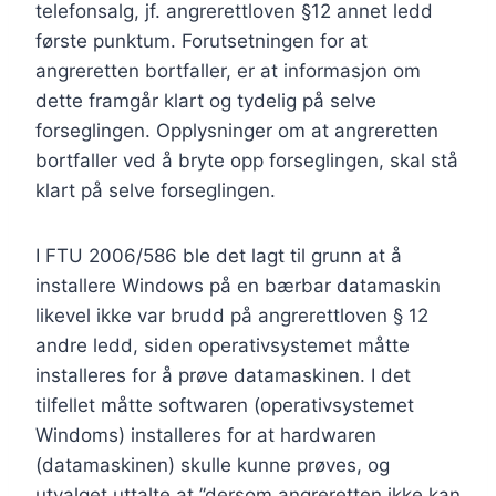
telefonsalg, jf. angrerettloven §12 annet ledd
første punktum. Forutsetningen for at
angreretten bortfaller, er at informasjon om
dette framgår klart og tydelig på selve
forseglingen. Opplysninger om at angreretten
bortfaller ved å bryte opp forseglingen, skal stå
klart på selve forseglingen.
I FTU 2006/586 ble det lagt til grunn at å
installere Windows på en bærbar datamaskin
likevel ikke var brudd på angrerettloven § 12
andre ledd, siden operativsystemet måtte
installeres for å prøve datamaskinen. I det
tilfellet måtte softwaren (operativsystemet
Windoms) installeres for at hardwaren
(datamaskinen) skulle kunne prøves, og
utvalget uttalte at ”dersom angreretten ikke kan