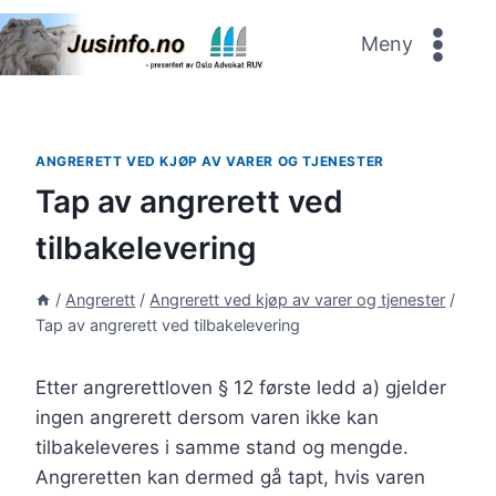
Skip
to
Meny
content
ANGRERETT VED KJØP AV VARER OG TJENESTER
Tap av angrerett ved
tilbakelevering
/
Angrerett
/
Angrerett ved kjøp av varer og tjenester
/
Tap av angrerett ved tilbakelevering
Etter angrerettloven § 12 første ledd a) gjelder
ingen angrerett dersom varen ikke kan
tilbakeleveres i samme stand og mengde.
Angreretten kan dermed gå tapt, hvis varen